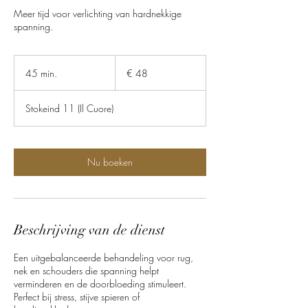
Meer tijd voor verlichting van hardnekkige
spanning.
48
euro
45 min.
4
€ 48
5
m
Stokeind 11 (Il Cuore)
i
n
.
Nu boeken
Beschrijving van de dienst
Een uitgebalanceerde behandeling voor rug,
nek en schouders die spanning helpt
verminderen en de doorbloeding stimuleert.
Perfect bij stress, stijve spieren of