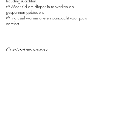
houdingsklachten.
🌱 Meer tijd om dieper in te werken op
gespannen gebieden.
🌱 Inclusief warme olie en aandacht voor jouw
comfort.
Contactgegevens
Stokeind 11, 5066 XA Moergestel, Nederland
Namaste Massages
Contact opnemen
0610985434
-
0612944633