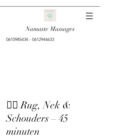
Namaste Massages
0610985434
-
0612944633
💆‍♀️ Rug, Nek &
Schouders – 45
minuten