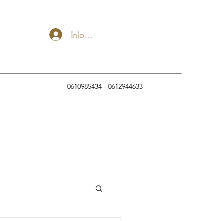
Inloggen
Nu boeken
0610985434 - 0612944633