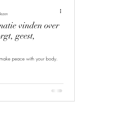
lezen
matie vinden over
rgt, geest,
d make peace with your body.