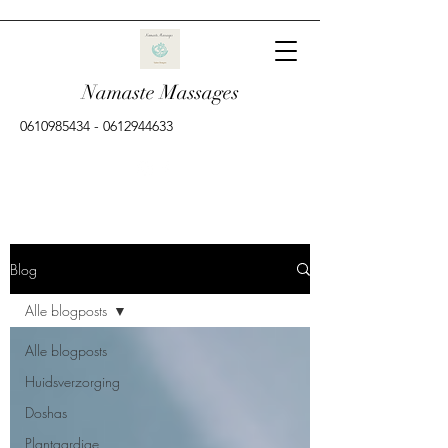
Namaste Massages
0610985434
-
0612944633
Blog
Alle blogposts
Alle blogposts
Huidsverzorging
Doshas
Plantaardige