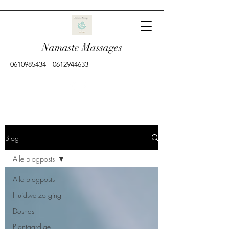
Namaste Massages
0610985434
-
0612944633
Blog
Alle blogposts
Alle blogposts
Huidsverzorging
Doshas
Plantaardige